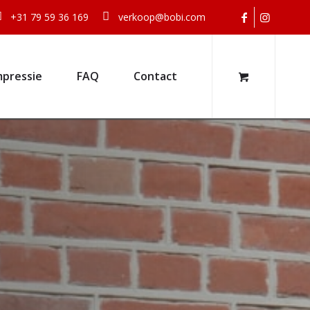
+31 79 59 36 169
verkoop@bobi.com
mpressie
FAQ
Contact