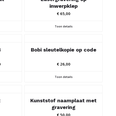
inwerpklep
€
65,00
Toon details
B
Bobi sleutelkopie op code
Prijsklasse:
0
€
26,00
€ 273,00
tot
Toon details
€ 464,00
t
Kunststof naamplaat met
gravering
€
50,00