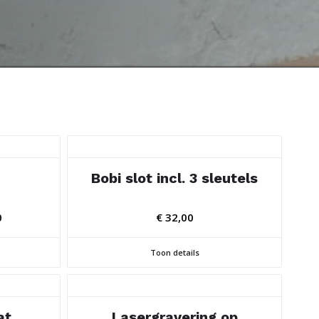
Bobi slot incl. 3 sleutels
Prijsklasse:
0
€
32,00
€ 261,00
tot
Toon details
€ 405,00
at
Lasergravering op