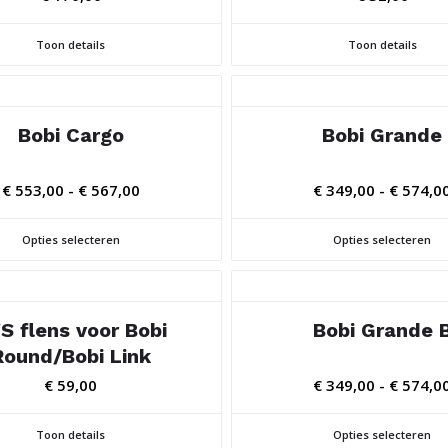
Toon details
Toon details
Bobi Cargo
Bobi Grande
Prijsklasse:
€
553,00
-
€
567,00
€
349,00
-
€
574,0
€ 553,00
tot
Opties selecteren
Opties selecteren
€ 567,00
S flens voor Bobi
Bobi Grande 
Round/Bobi Link
€
59,00
€
349,00
-
€
574,0
Toon details
Opties selecteren