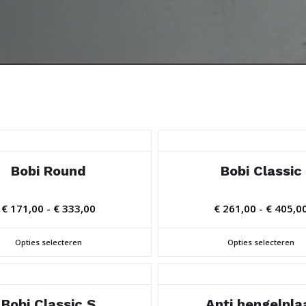
Bobi Round
Bobi Classic
Prijsklasse:
€
171,00
-
€
333,00
€
261,00
-
€
405,0
€ 171,00
tot
Opties selecteren
Opties selecteren
€ 333,00
Bobi Classic S
Anti hengelpla