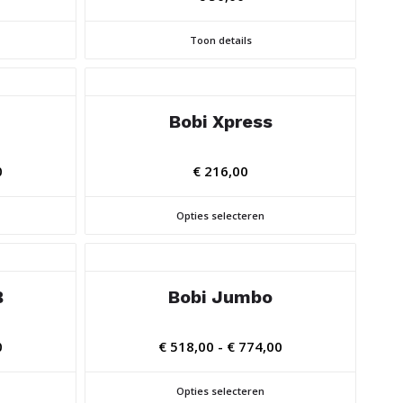
Toon details
Bobi Xpress
Prijsklasse:
0
€
216,00
€ 349,00
tot
Opties selecteren
€ 574,00
B
Bobi Jumbo
Prijsklasse:
Prijsklasse:
0
€
518,00
-
€
774,00
€ 349,00
€ 518,00
tot
tot
Opties selecteren