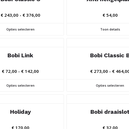
Prijsklasse:
€
243,00
-
€
376,00
€
54,00
€ 243,00
tot
Opties selecteren
Toon details
€ 376,00
Bobi Link
Bobi Classic 
Prijsklasse:
€
72,00
-
€
142,00
€
273,00
-
€
464,0
€ 72,00
tot
Opties selecteren
Opties selecteren
€ 142,00
Holiday
Bobi draaislo
€
170,00
€
32,00